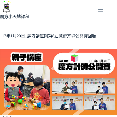
跳
至
主
魔方小天地課程
要
內
容
113年1月20日_魔方講座與第8屆魔術方塊公開賽回顧