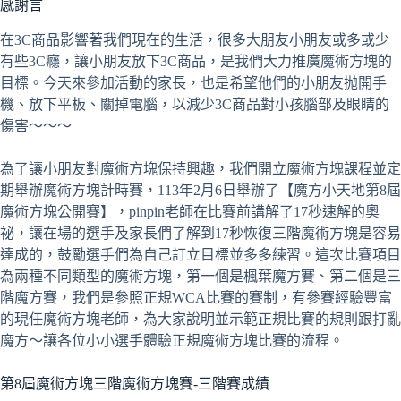
感謝言
在3C商品影響著我們現在的生活，很多大朋友小朋友或多或少
有些3C癮，讓小朋友放下3C商品，是我們大力推廣魔術方塊的
目標。今天來參加活動的家長，也是希望他們的小朋友抛開手
機、放下平板、關掉電腦，以減少3C商品對小孩腦部及眼睛的
傷害～～～
為了讓小朋友對魔術方塊保持興趣，我們開立魔術方塊課程並定
期舉辦魔術方塊計時賽，113年2月6日舉辦了【魔方小天地第8屆
魔術方塊公開賽】，pinpin老師在比賽前講解了17秒速解的奧
祕，讓在場的選手及家長們了解到17秒恢復三階魔術方塊是容易
達成的，鼓勵選手們為自己訂立目標並多多練習。這次比賽項目
為兩種不同類型的魔術方塊，第一個是楓葉魔方賽、第二個是三
階魔方賽，我們是參照正規WCA比賽的賽制，有參賽經驗豐富
的現任魔術方塊老師，為大家說明並示範正規比賽的規則跟打亂
魔方～讓各位小小選手體驗正規魔術方塊比賽的流程。
第8屆魔術方塊三階魔術方塊賽-三階賽成績